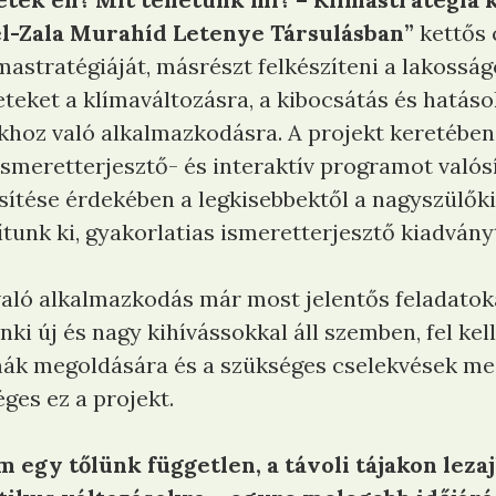
l-Zala Murahíd Letenye Társulásban”
kettős c
mastratégiáját, másrészt felkészíteni a lakossá
teket a klímaváltozásra, a kibocsátás és hatás
khoz való alkalmazkodásra. A projekt keretében
ismeretterjesztő- és interaktív programot való
ítése érdekében a legkisebbektől a nagyszülőki
ítunk ki, gyakorlatias ismeretterjesztő kiadvány
aló alkalmazkodás már most jelentős feladatoka
i új és nagy kihívássokkal áll szemben, fel kell
ák megoldására és a szükséges cselekvések megt
ges ez a projekt.
 egy tőlünk független, a távoli tájakon leza