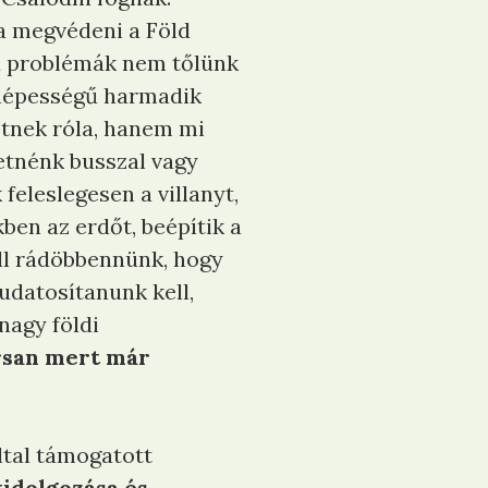
ja megvédeni a Föld
 a problémák nem tőlünk
 népességű harmadik
etnek róla, hanem mi
etnénk busszal vagy
feleslegesen a villanyt,
kben az erdőt, beépítik a
ll rádöbbennünk, hogy
tudatosítanunk kell,
nagy földi
orsan mert már
ltal támogatott
kidolgozása és