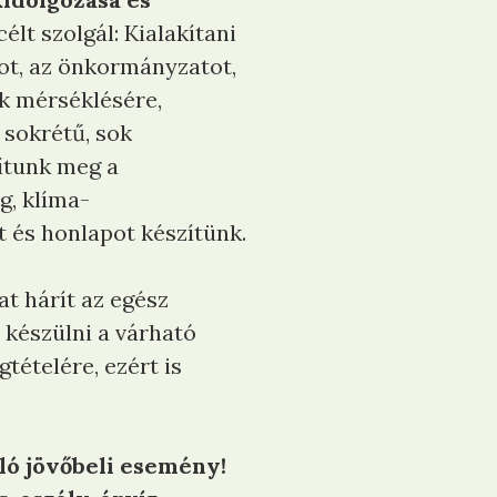
élt szolgál: Kialakítani
got, az önkormányzatot,
ok mérséklésére,
 sokrétű, sok
sítunk meg a
g, klíma-
t és honlapot készítünk.
t hárít az egész
 készülni a várható
ételére, ezért is
jló jövőbeli esemény!