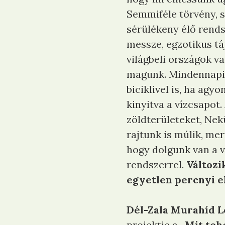
Semmiféle törvény, s
sérülékeny élő rend
messze, egzotikus t
világbeli országok v
magunk. Mindennapi 
biciklivel is, ha agy
kinyitva a vízcsapot.
zöldterületeket, Ne
rajtunk is múlik, mer
hogy dolgunk van a v
rendszerrel.
Változi
egyetlen percnyi e
Dél-Zala Murahíd L
projektje a
„Mit teh