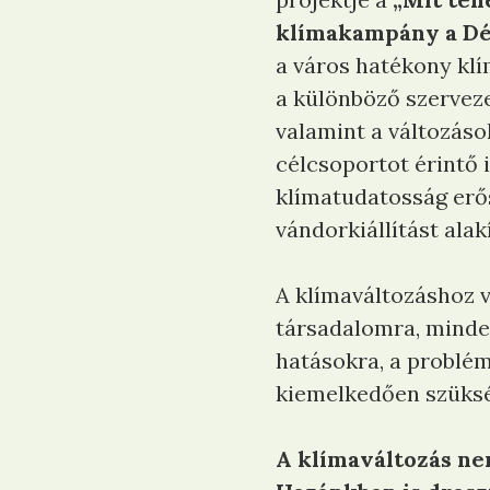
klímakampány a Dé
a város hatékony klí
a különböző szerveze
valamint a változáso
célcsoportot érintő 
klímatudatosság erős
vándorkiállítást alak
A klímaváltozáshoz v
társadalomra, mindenk
hatásokra, a problém
kiemelkedően szüksé
A klímaváltozás nem