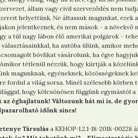
zervezet, állam vagy civil szerveződés nem tud
szereit helyettünk. Ne áltassuk magunkat, ezek
ájakon jelentkeznek, és nem mások – a növekvő
agy a túl nagy lábon élő amerikai polgárok – teh
választásainkkal, ha autóba ülünk, amikor meh
oncsomagolt bóvlikat vásárolunk, ha égve hagyjuk 
 Amikor tétlenül nézzük, hogy kiirtják a közelün
künk magunknak, egyéneknek, közösségeknek ke
re fordul a világ sorsa. Minél szélesebb körben 
ilággal, hogy kölcsönösen függünk egymástól a 
k az éghajlatunk! Változunk hát mi is, de gy
lpazarolható időnk sincs!
etenye Társulás
a KEHOP-1.2.1-18-2018-00228 á
etek én? Mit tehetünk mi? – Klímastratégia 