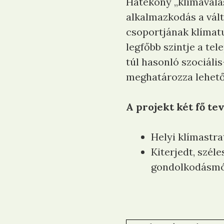
Hatékony „klímaválas
alkalmazkodás a vál
csoportjának klímatu
legfőbb szintje a te
túl hasonló szociál
meghatározza lehető
A projekt két fő t
Helyi klímastra
Kiterjedt, szé
gondolkodásmód