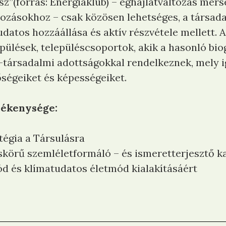
z”(forrás: Energiaklub) – éghajlatváltozás mérs
tozásokhoz – csak közösen lehetséges, a társa
datos hozzáállása és aktív részvétele mellett. A
lepülések, településcsoportok, akik a hasonló bi
is-társadalmi adottságokkal rendelkeznek, mely
ségeiket és képességeiket.
evékenysége:
tégia a Társulásra
leskörű szemléletformáló – és ismeretterjesztő 
 és klímatudatos életmód kialakításáért