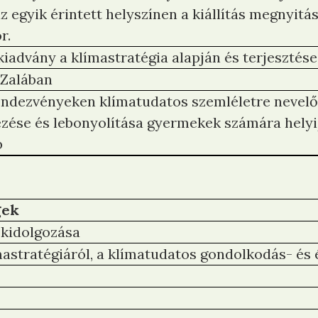
z egyik érintett helyszínen a kiállítás megnyitá
r.
iadvány a klímastratégia alapján és terjesztése
Zalában
endezvényeken klímatudatos szemléletre nevelő, 
ezése és lebonyolítása gyermekek számára helyi
b
gek
 kidolgozása
mastratégiáról, a klímatudatos gondolkodás- és