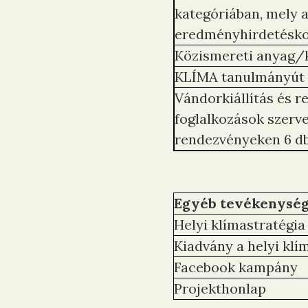
kategóriában, mely a
eredményhirdetésko
Közismereti anyag/k
KLÍMA tanulmányút 
Vándorkiállítás és r
foglalkozások szerv
rendezvényeken 6 d
Egyéb tevékenysé
Helyi klímastratégia
Kiadvány a helyi klí
Facebook kampány
Projekthonlap