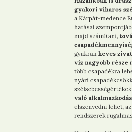
Hazánkban is draszt
gyakori viharos sz
a Kárpát-medence Eu
hatásai szempontjáb
majd számítani,
tová
csapadékmennyisé
gyakran
heves ziva
víz nagyobb része 
több csapadékra lehe
nyári csapadékcsök
szélsebességértékek, 
való alkalmazkodás
elszenvedni lehet, a
rendszerek rugalmas