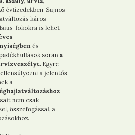
 aszály, árvíz,
ző évtizedekben. Sajnos
atváltozás káros
lsius-fokokra is lehet
éves
nnyiségben
és
sapadékhullások során
a
árvízveszélyt.
Egyre
ellensúlyozni a jelentős
ek a
 éghajlatváltozáshoz
sait nem csak
el, összefogással, a
ozásokhoz.