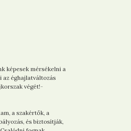
nk képesek mérsékelni a
 az éghajlatváltozás
jkorszak végét!-
am, a szakértők, a
lyozás, és biztosítják,
 Csalódni fognak.