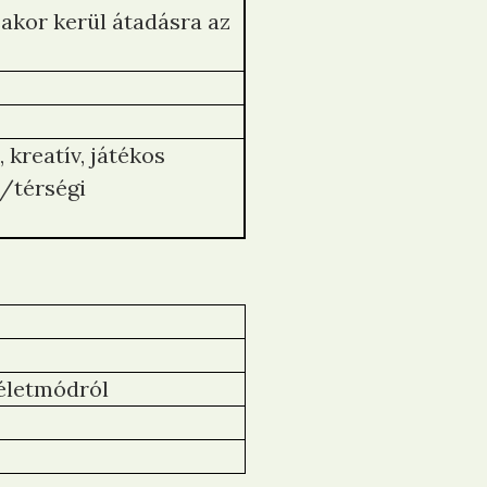
sakor kerül átadásra az
kreatív, játékos
/térségi
 életmódról