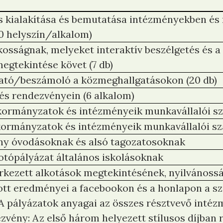
ás kialakítása és bemutatása intézményekben és
30 helyszín/alkalom)
osságnak, melyeket interaktív beszélgetés és a
megtekintése követ (7 db)
tató/beszámoló a közmeghallgatásokon (20 db)
és rendezvényein (6 alkalom)
ormányzatok és intézményeik munkavállalói sz
ormányzatok és intézményeik munkavállalói sz
seny óvodásoknak és alsó tagozatosoknak
 fotópályázat általános iskolásoknak
érkezett alkotások megtekintésének, nyilvánoss
ott eredményei a facebookon és a honlapon a sz
A pályázatok anyagai az összes résztvevő intéz
zvény: Az első három helyezett stílusos díjban