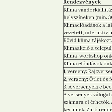
Rendezvények
Klíma vándorkiállít
helyszíneken (min. 
Klímaelőadások a lak
vezetett, interaktív 
Rövid klíma tájékoz
Klímaakció a települ
Klíma-workshop önk
Klíma előadások önk
1, verseny: Rajzver
2, verseny: Ötlet és
3, A versenyekre be
A versenyek válogat
számára el érhetők. 
kerülnek. Záró rende