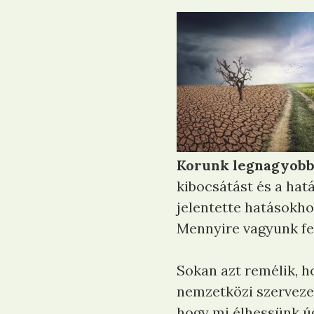
Korunk legnagyobb 
kibocsátást és a ha
jelentette hatásokho
Mennyire vagyunk fe
Sokan azt remélik, h
nemzetközi szervezet
hogy mi élhessünk úgy