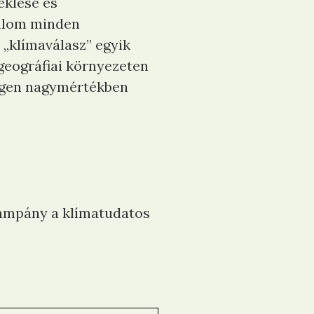
éklése és
dalom minden
 „klímaválasz” egyik
ogeográfiai környezeten
 igen nagymértékben
kampány a klímatudatos