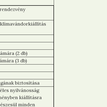
 rendezvény
 klímavándorkiállítás
ámára (2 db)
ámára (3 db)
ágának biztosítása
éles nyilvánosság
ményben kiállításra
 részesül minden