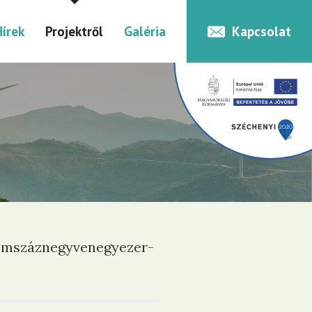
Hírek
Projektről
Galéria
Kapcsolat
áromszáznegyvenegyezer-