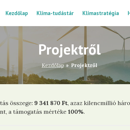
Kezdőlap
Klíma-tudástár
Klímastratégia
Projektről
Kezdőlap
»
Projektről
tás összege:
9 341 870 Ft
, azaz kilencmillió h
int, a támogatás mértéke
100%
.