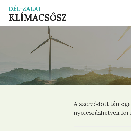
DÉL-ZALAI
KLÍMACSŐSZ
A szerződött támoga
nyolcszázhetven for