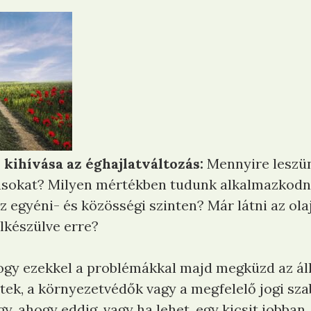
kihívása az éghajlatváltozás:
Mennyire leszü
tásokat? Milyen mértékben tudunk alkalmazkodni
z egyéni- és közösségi szinten? Már látni az ola
lkészülve erre?
ogy ezekkel a problémákkal majd megküzd az áll
ek, a környezetvédők vagy a megfelelő jogi szabá
, ahogy eddig, vagy ha lehet, egy kicsit jobban.