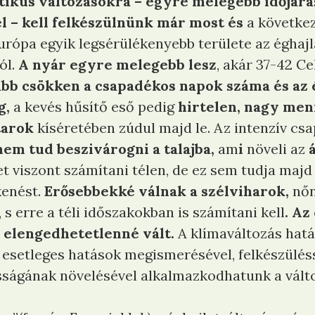
ikus változásokra – egyre melegebb időjárás,
él – kell felkészülnünk már most és
a követke
rópa egyik legsérülékenyebb területe az éghajl
ól.
A nyár egyre melegebb lesz
, akár 37-42 Ce
bb csökken a csapadékos napok száma és az 
g,
a kevés hűsítő eső pedig
hirtelen, nagy me
tarok
kíséretében zúdul majd le. Az intenzív c
nem tud beszivárogni a talajba,
am
i
növeli az
t viszont számítani télen, de ez sem tudja majd 
kenést.
Erősebbekké válnak a szélviharok,
nőn
s erre a téli időszakokban is számítani kell
. Az
 elengedhetetlenné vált.
A klímaváltozás hatá
z esetleges hatások megismerésével, felkészüléss
ságának növelésével alkalmazkodhatunk a vált